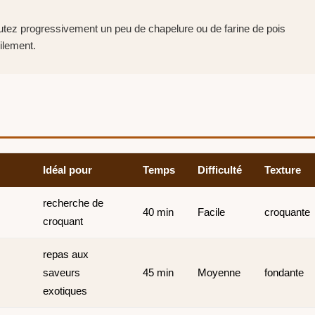
outez progressivement un peu de chapelure ou de farine de pois
ilement.
Idéal pour
Temps
Difficulté
Texture
recherche de
40 min
Facile
croquante
croquant
repas aux
:
saveurs
45 min
Moyenne
fondante
exotiques