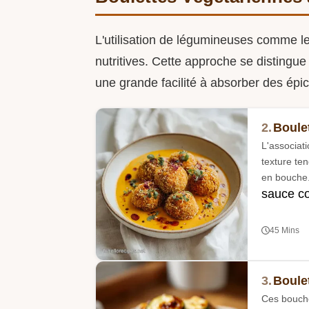
L'utilisation de légumineuses comme l
nutritives. Cette approche se distingu
une grande facilité à absorber des ép
2.
Boule
L'associat
texture te
en bouche
sauce c
45 Mins
3.
Boulet
Ces bouché