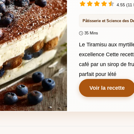
4.55 (11 
Pâtisserie et Science des D
35 Mins
Le Tiramisu aux myrtill
excellence Cette rece
café par un sirop de fr
parfait pour lété
Voir la recette