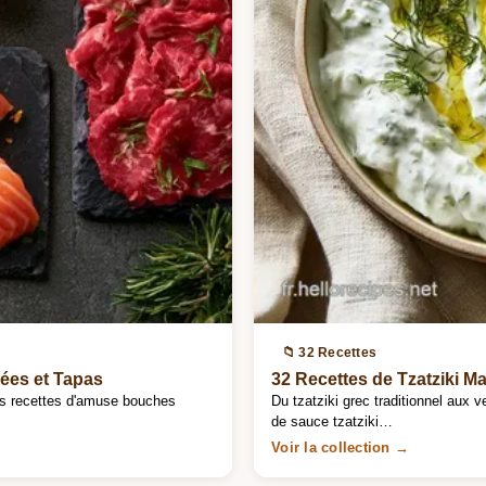
📁 32 Recettes
ées et Tapas
32 Recettes de Tzatziki M
es recettes d'amuse bouches
Du tzatziki grec traditionnel aux 
de sauce tzatziki…
Voir la collection →