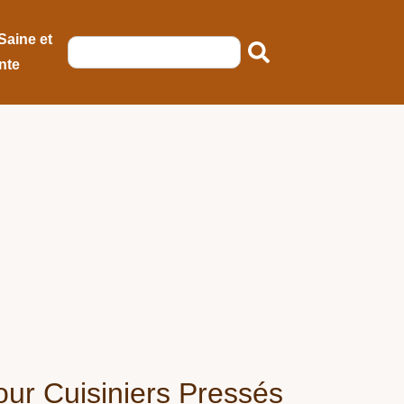
Saine et
nte
our Cuisiniers Pressés