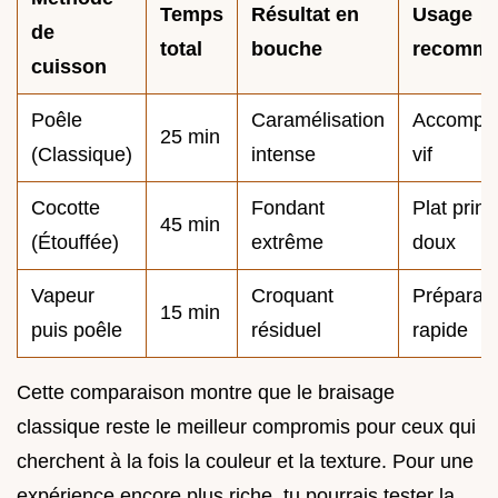
Temps
Résultat en
Usage
de
total
bouche
recomm
cuisson
Poêle
Caramélisation
Accompa
25 min
(Classique)
intense
vif
Cocotte
Fondant
Plat princ
45 min
(Étouffée)
extrême
doux
Vapeur
Croquant
Préparati
15 min
puis poêle
résiduel
rapide
Cette comparaison montre que le braisage
classique reste le meilleur compromis pour ceux qui
cherchent à la fois la couleur et la texture. Pour une
expérience encore plus riche, tu pourrais tester la