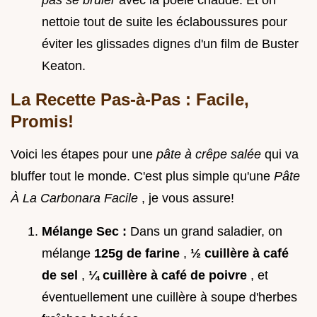
pas se brûler
avec la poêle chaude. Et on
nettoie tout de suite les éclaboussures pour
éviter les glissades dignes d'un film de Buster
Keaton.
La Recette Pas-à-Pas : Facile,
Promis!
Voici les étapes pour une
pâte à crêpe salée
qui va
bluffer tout le monde. C'est plus simple qu'une
Pâte
À La Carbonara Facile
, je vous assure!
Mélange Sec :
Dans un grand saladier, on
mélange
125g de farine
,
½ cuillère à café
de sel
,
¼ cuillère à café de poivre
, et
éventuellement une cuillère à soupe d'herbes