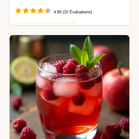
4.80 (15 Évaluations)
Saveurs Mondiales et Fusion
Découvrez la Panna Cotta au Foie Gras et
Confit dOignon une entrée gourmande et
savoureuse Une recette raffinée simple à
réaliser pour un apéritif luxe