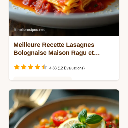
Meilleure Recette Lasagnes
Bolognaise Maison Ragu et
Béchamel
4.83 (12 Évaluations)
Saveurs Mondiales et Fusion
Apprenez à réaliser des Lasagnes
Bolognaise faciles dignes dune nonna
italienne grâce à un Ragu mijoté et une
béchamel onctueuse Un plat familial