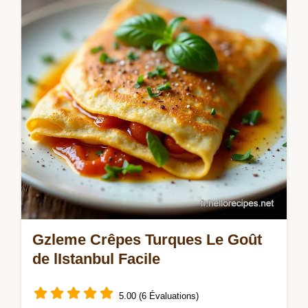
version au chèvre crémeux est un délice Un
petit secret pour une béchamel parfaite…
Gzleme Crêpes Turques Le Goût
de lIstanbul Facile
5.00 (6 Évaluations)