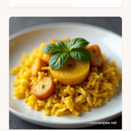
Saveurs Mondiales et Fusion
Envie de Gzleme Crêpes Turques Au
Fromage Ma recette facile et authentique
vous transporte à Istanbul Pâte fine fromage
fondant Un vrai délice Venez la…