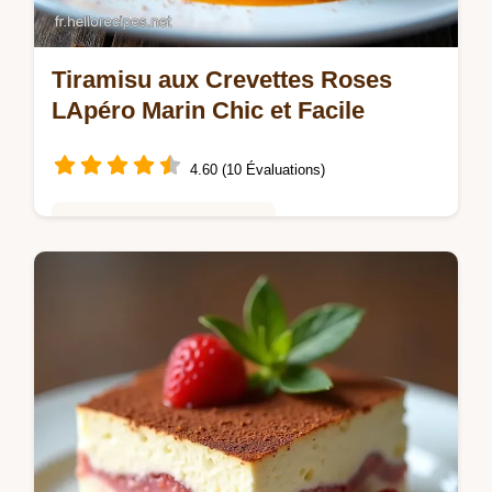
Tiramisu aux Crevettes Roses
LApéro Marin Chic et Facile
4.60 (10 Évaluations)
Saveurs Mondiales et Fusion
Envie dun Tiramisu aux Crevettes Roses
original Découvrez ma recette facile et
élégante Crémeux iodé et parfait pour
surprendre vos invités Essayezla vite