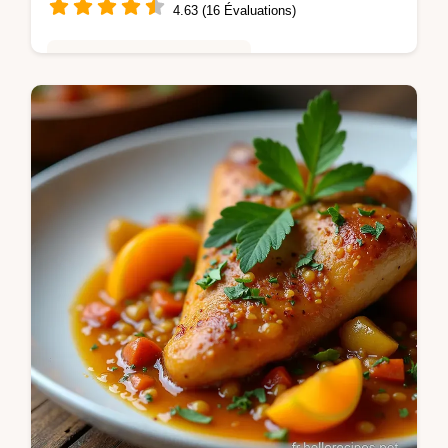
4.63 (16 Évaluations)
Saveurs Mondiales et Fusion
Envie dun Tiramisu Ananas Coco facile et
exotique Cette recette rafraîchissante marie
le crémeux du mascarpone à la douceur de
lananas Découvrez le secret dun…