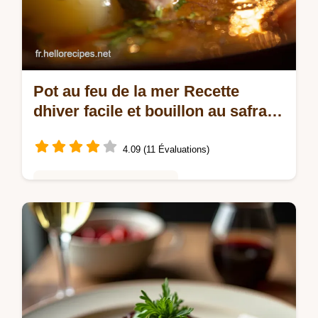
Pot au feu de la mer Recette
dhiver facile et bouillon au safran
parfait
4.09 (11 Évaluations)
Saveurs Mondiales et Fusion
Revisitez le Pot au feu de la mer Découvrez
ma recette potaufeu de la mer
bretonprovençal avec un fumet de poisson
clair infusé au safran Le plat réconfortant…