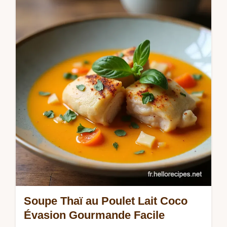
Envie dun Filet Mignon la Moutarde façon
bistro parisien Ma recette simple avec
sauce onctueuse à la moutarde est un vrai
délice Découvrez le secret dun steak…
Soupe Thaï au Poulet Lait Coco
Évasion Gourmande Facile