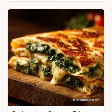
Saveurs Mondiales et Fusion
Osez le Tiramisu de Crabe aux Pommes
une entrée fraîche et bluffante Ce Tiramisu
salé avec crème raifort et Calvados est
parfait pour vos plats de fête Une…