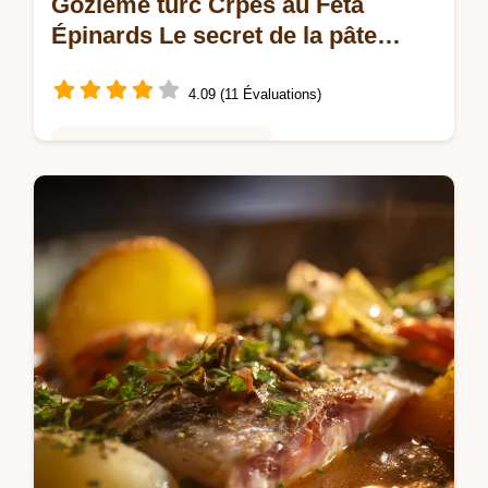
Gozleme turc Crpes au Feta
Épinards Le secret de la pâte
ultrafine
4.09 (11 Évaluations)
Saveurs Mondiales et Fusion
Le Gozleme turc Crpes au fromage et aux
herbes cest la cuisine de rue
méditerranéenne parfaite pour un diner
rapide Découvrez ma technique pour étaler
la pâte…