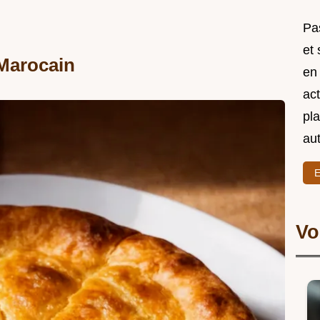
Pas
et
Marocain
en
act
pl
au
E
Vo