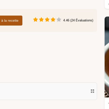
r à la recette
4.46 (24 Évaluations)
☷