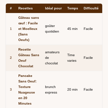
#
Recettes
Idéal pour
Temps
Difficulté
M
Gâteau sans
œuf : Facile
goûter
1
et Moelleux
45 min
Facile
Au
quotidien
(Sans
Oeufs)
Recette
amateurs
Gâteau Sans
Time
2
de
Facile
Au
Oeuf
varies
chocolat
Chocolat
Pancake
Sans Oeuf:
Texture
brunch
À 
3
20 min
Facile
Nuageuse
express
po
en 20
Minutes