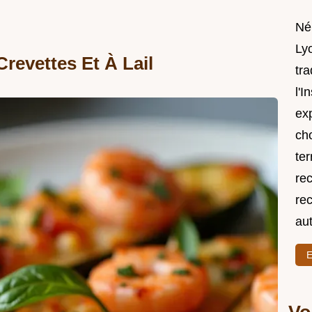
Né
Lyo
revettes Et À Lail
tra
l'I
exp
ch
ter
rec
rec
au
E