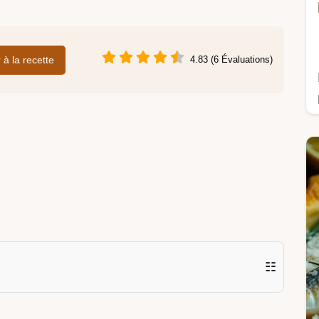
r à la recette
4.83 (6 Évaluations)
☷