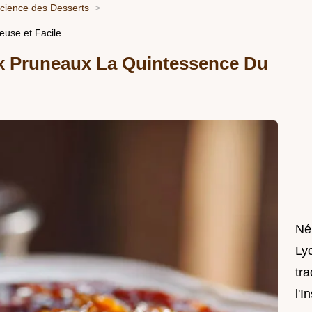
Science des Desserts
euse et Facile
ux Pruneaux La Quintessence Du
Né
Lyo
tra
l'I