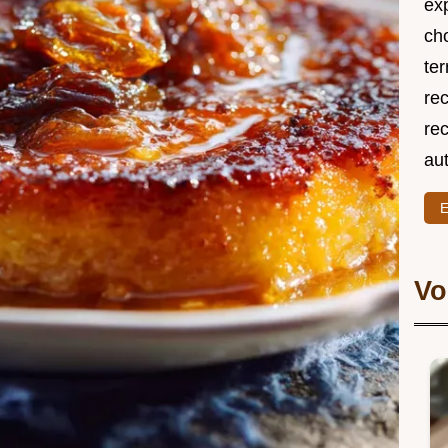
exp
ch
ter
rec
rec
au
E
Vo