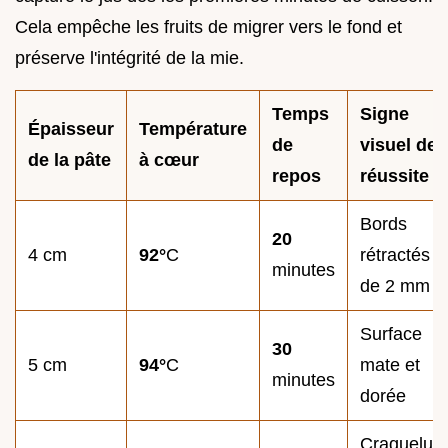
Cela empêche les fruits de migrer vers le fond et
préserve l'intégrité de la mie.
Temps
Signe
Épaisseur
Température
de
visuel de
de la pâte
à cœur
repos
réussite
Bords
20
4 cm
92°
C
rétractés
minutes
de 2 mm
Surface
30
5 cm
94°
C
mate et
minutes
dorée
Craquelur