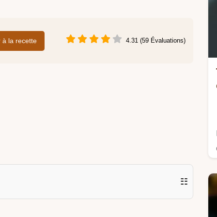
r à la recette
4.31 (59 Évaluations)
☷