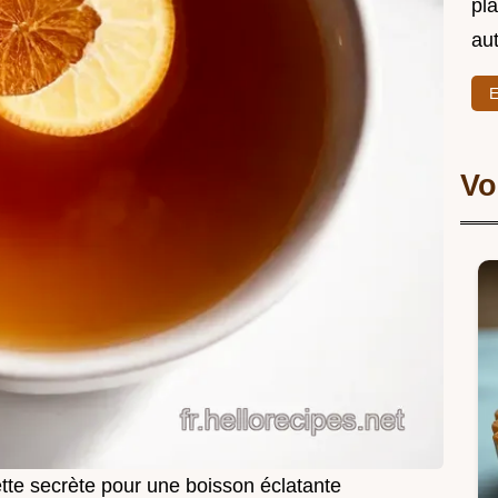
pl
au
E
Vo
tte secrète pour une boisson éclatante