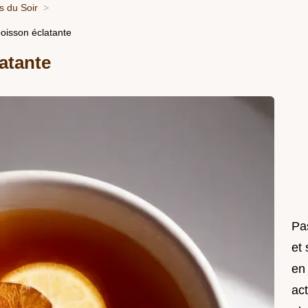
 du Soir
oisson éclatante
atante
Pas
et
en
act