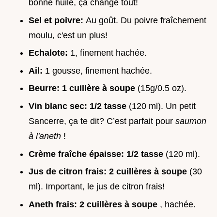
bonne huile, ça change tout!
Sel et poivre:
Au goût. Du poivre fraîchement
moulu, c'est un plus!
Echalote:
1, finement hachée.
Ail:
1 gousse, finement hachée.
Beurre:
1 cuillère à soupe
(15g/0.5 oz).
Vin blanc sec:
1/2 tasse
(120 ml). Un petit
Sancerre, ça te dit? C’est parfait pour
saumon
à l'aneth
!
Crème fraîche épaisse:
1/2 tasse
(120 ml).
Jus de citron frais:
2 cuillères à soupe
(30
ml). Important, le jus de citron frais!
Aneth frais:
2 cuillères à soupe
, hachée.