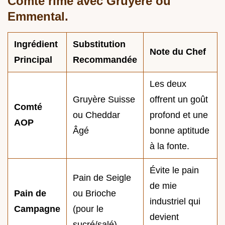
Comté rime avec Gruyère ou
Emmental.
Ingrédient
Substitution
Note du Chef
Principal
Recommandée
Les deux
Gruyère Suisse
offrent un goût
Comté
ou Cheddar
profond et une
AOP
Âgé
bonne aptitude
à la fonte.
Évite le pain
Pain de Seigle
de mie
Pain de
ou Brioche
industriel qui
Campagne
(pour le
devient
sucré/salé)