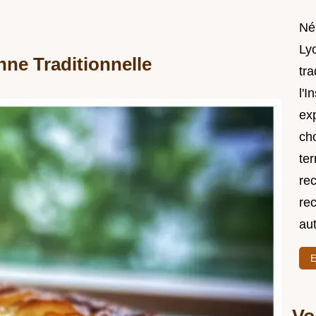
Né
Lyo
ne Traditionnelle
tra
l'I
exp
ch
ter
rec
rec
au
E