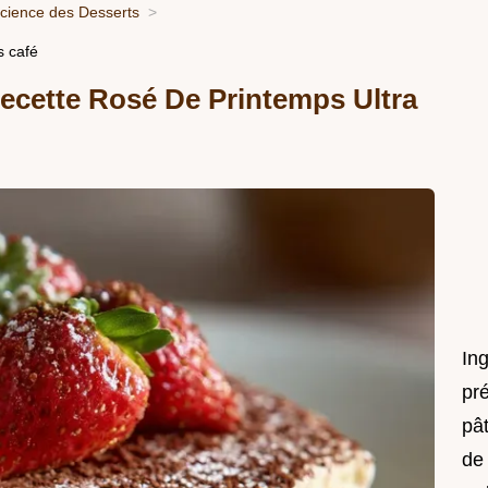
Science des Desserts
s café
Recette Rosé De Printemps Ultra
In
pré
pât
de 