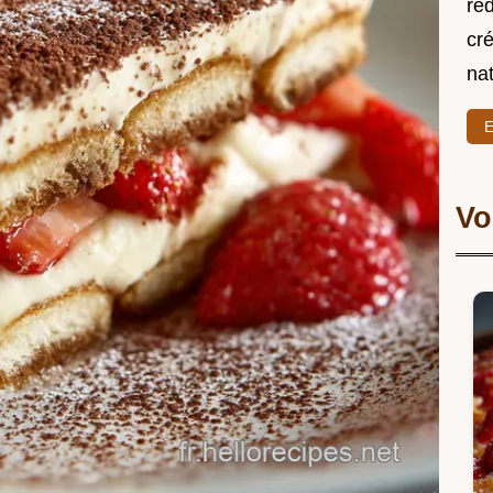
re
cré
nat
E
Vo