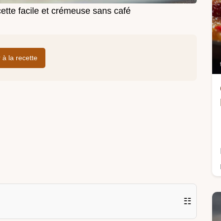
cette facile et crémeuse sans café
r à la recette
☷