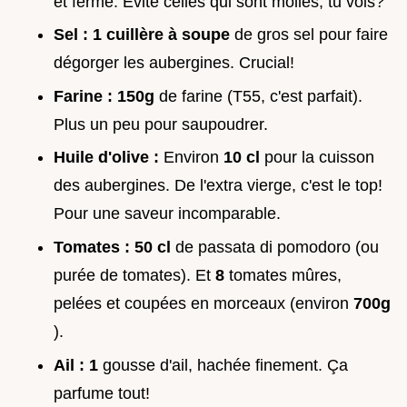
et ferme. Evite celles qui sont molles, tu vois?
Sel :
1 cuillère à soupe
de gros sel pour faire
dégorger les aubergines. Crucial!
Farine :
150g
de farine (T55, c'est parfait).
Plus un peu pour saupoudrer.
Huile d'olive :
Environ
10 cl
pour la cuisson
des aubergines. De l'extra vierge, c'est le top!
Pour une saveur incomparable.
Tomates :
50 cl
de passata di pomodoro (ou
purée de tomates). Et
8
tomates mûres,
pelées et coupées en morceaux (environ
700g
).
Ail :
1
gousse d'ail, hachée finement. Ça
parfume tout!