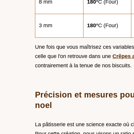
8 mm
180°
C (Four)
3 mm
180°
C (Four)
Une fois que vous maîtrisez ces variable
celle que l'on retrouve dans une
Crêpes a
contrairement à la tenue de nos biscuits.
Précision et mesures pour
noel
La pâtisserie est une science exacte où 
Pour cette création, nous visons un ratio 