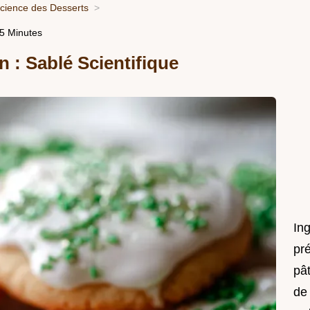
Science des Desserts
25 Minutes
n : Sablé Scientifique
In
pré
pât
de 