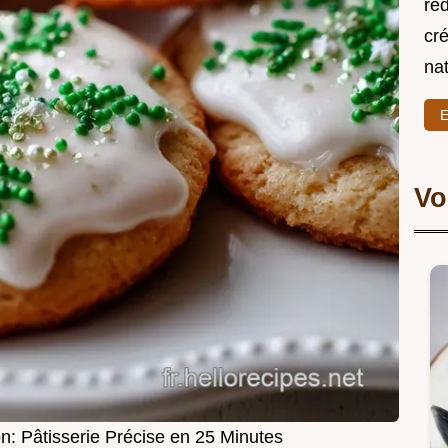
re
cré
nat
E
Vo
n: Pâtisserie Précise en 25 Minutes