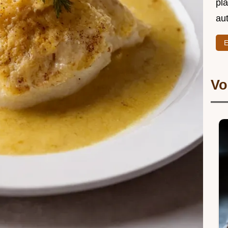
pl
au
E
Vo