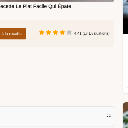
ecette Le Plat Facile Qui Épate
r à la recette
4.41 (17 Évaluations)
☷