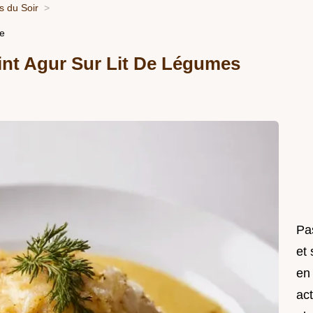
 du Soir
te
int Agur Sur Lit De Légumes
Pas
et
en
act