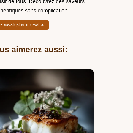
aisir de tous. Découvrez des saveurs
thentiques sans complication.
n savoir plus sur moi ➜
us aimerez aussi: