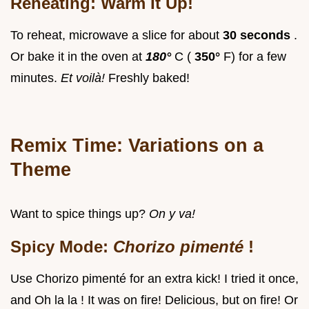
Reheating: Warm It Up!
To reheat, microwave a slice for about
30 seconds
.
Or bake it in the oven at
180°
C (
350°
F) for a few
minutes.
Et voilà!
Freshly baked!
Remix Time: Variations on a
Theme
Want to spice things up?
On y va!
Spicy Mode:
Chorizo pimenté
!
Use Chorizo pimenté for an extra kick! I tried it once,
and Oh la la ! It was on fire! Delicious, but on fire! Or