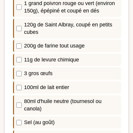
1 grand poivron rouge ou vert (environ
150g), épépiné et coupé en dés
120g de Saint Albray, coupé en petits
cubes
200g de farine tout usage
11g de levure chimique
3 gros œufs
100ml de lait entier
80ml d'huile neutre (tournesol ou
canola)
Sel (au goût)