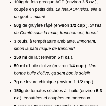
100g
de feta grecque AOP (environ
3.5 oz
),
coupée en petits dés.
La feta AOP Islos, elle a
un goût… miam!
50g
de gruyère râpé (environ
1/2 cup
).
Si t'as
du Comté sous la main, franchement, fonce!
3
œufs, à température ambiante.
Important,
sinon la pâte risque de trancher!
150 ml
de lait (environ
5 fl oz
).
50 ml
d'huile d'olive (environ
1/4 cup
).
Une
bonne huile d'olive, ça sent bon le soleil!
7g
de levure chimique (environ
1 1/2 tsp
).
150g
de tomates séchées à l'huile (environ
5.3
oz
), égouttées et coupées en morceaux.