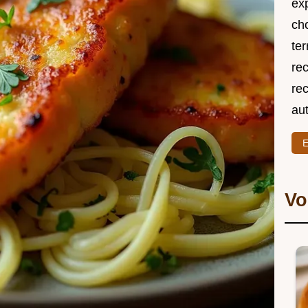
exp
ch
ter
rec
rec
au
E
Vo