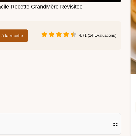
acile Recette GrandMère Revisitee
r à la recette
4.71 (14 Évaluations)
☷