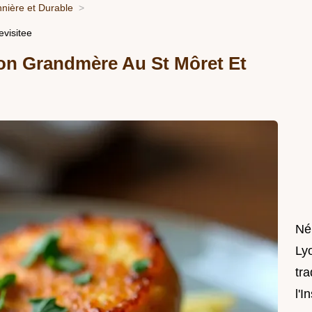
nnière et Durable
visitee
on Grandmère Au St Môret Et
Né
Lyo
tra
l'I