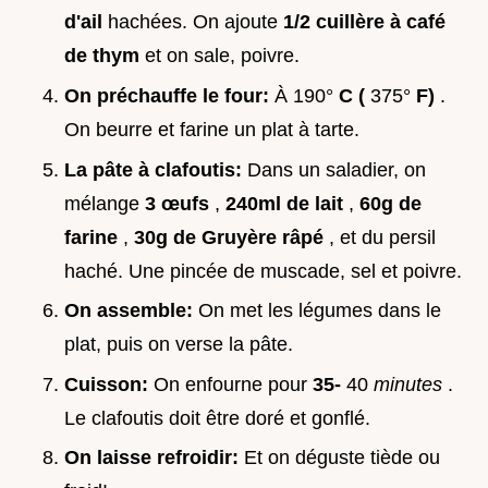
d'ail
hachées. On ajoute
1/2 cuillère à café
de thym
et on sale, poivre.
On préchauffe le four:
À 190°
C (
375°
F)
.
On beurre et farine un plat à tarte.
La pâte à clafoutis:
Dans un saladier, on
mélange
3 œufs
,
240ml de lait
,
60g de
farine
,
30g de Gruyère râpé
, et du persil
haché. Une pincée de muscade, sel et poivre.
On assemble:
On met les légumes dans le
plat, puis on verse la pâte.
Cuisson:
On enfourne pour
35-
40
minutes
.
Le clafoutis doit être doré et gonflé.
On laisse refroidir:
Et on déguste tiède ou