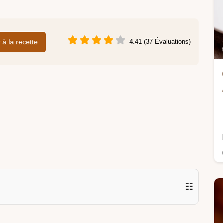
r à la recette
4.41 (37 Évaluations)
☷