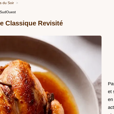
 du Soir
 SudOuest
e Classique Revisité
Pas
et
en
act