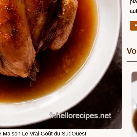
pl
au
E
Vo
e Maison Le Vrai Goût du SudOuest