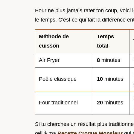
Pour ne plus jamais rater ton coup, voici l
le temps. C'est ce qui fait la différence e
Méthode de
Temps
cuisson
total
Air Fryer
8
minutes
Poêle classique
10
minutes
Four traditionnel
20
minutes
Si tu cherches un résultat plus traditionn
œil à ma
Recette Croque Monsieur
qui 