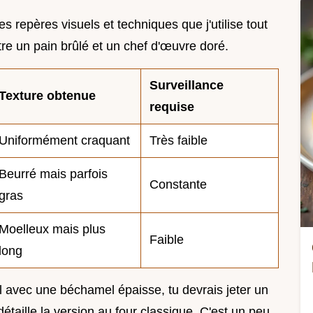
es repères visuels et techniques que j'utilise tout
ntre un pain brûlé et un chef d'œuvre doré.
Surveillance
Texture obtenue
requise
Uniformément craquant
Très faible
Beurré mais parfois
Constante
gras
Moelleux mais plus
Faible
long
el avec une béchamel épaisse, tu devrais jeter un
détaille la version au four classique. C'est un peu