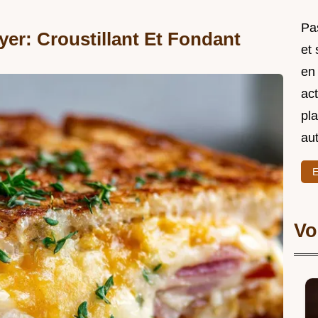
Pas
er: Croustillant Et Fondant
et
en
act
pl
au
E
Vo