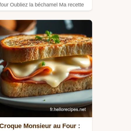
four Oubliez la béchamel Ma recette
est rapide gourmande et…
Croque Monsieur au Four :