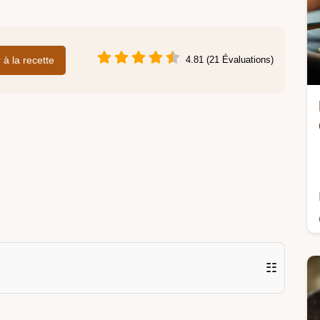
r à la recette
4.81 (21 Évaluations)
☷