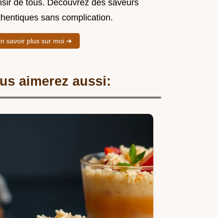
aisir de tous. Découvrez des saveurs
thentiques sans complication.
n savoir plus sur moi ➜
us aimerez aussi: