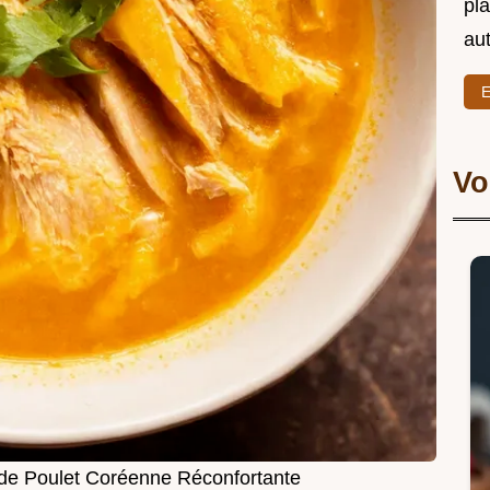
pl
au
E
Vo
e Poulet Coréenne Réconfortante