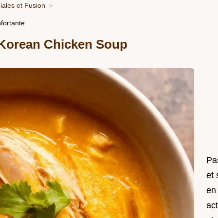
ales et Fusion
fortante
 Korean Chicken Soup
Pas
et
en
act