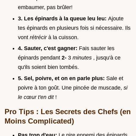
embaumer, pas brûler!
3. Les épinards à la queue leu leu:
Ajoute
tes épinards en plusieurs fois si nécessaire. Ils
vont
rétrécir
à la cuisson.
4. Sauter, c'est gagner:
Fais sauter les
épinards pendant
2-
3
minutes
, jusqu'à ce
qu'ils soient bien tombés.
5. Sel, poivre, et on en parle plus:
Sale et
poivre à ton goût. Une pincée de muscade,
si
le cœur t'en dit
!
Pro Tips : Les Secrets des Chefs (en
Moins Complicated)
Pas trop d'eau:
Le pire ennemi des épinards