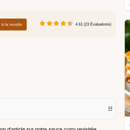
r à la recette
4.61 (23 Évaluations)
☷
ion d'article sur notre
sauce curry
revisitée,