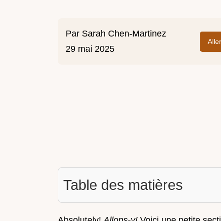
Par
Sarah Chen-Martinez
Alle
29 mai 2025
Table des matières
Absolutely!
Allons-y!
Voici une petite sect