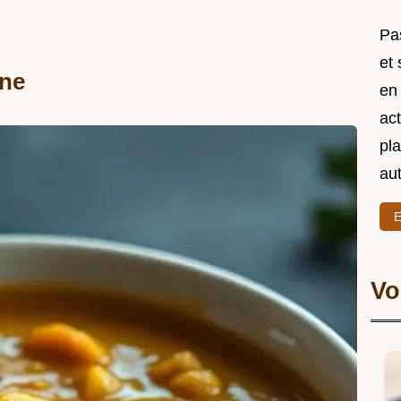
Pas
et
nne
en
act
pl
au
E
Vo