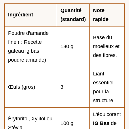
Quantité
Note
Ingrédient
(standard)
rapide
Poudre d'amande
Base du
fine ( : Recette
180 g
moelleux et
gateau ig bas
des fibres.
poudre amande)
Liant
essentiel
Œufs (gros)
3
pour la
structure.
L'édulcorant
Érythritol, Xylitol ou
100 g
IG Bas
de
Stévia