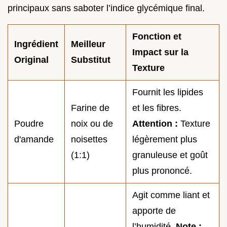
principaux sans saboter l’indice glycémique final.
Fonction et
Ingrédient
Meilleur
Impact sur la
Original
Substitut
Texture
Fournit les lipides
Farine de
et les fibres.
Poudre
noix ou de
Attention :
Texture
d'amande
noisettes
légèrement plus
(1:1)
granuleuse et goût
plus prononcé.
Agit comme liant et
apporte de
l’humidité.
Note :