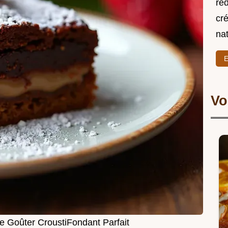
re
cré
nat
E
Vo
e Goûter CroustiFondant Parfait