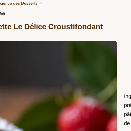
Science des Desserts
ait
tte Le Délice Croustifondant
In
pré
pât
de 