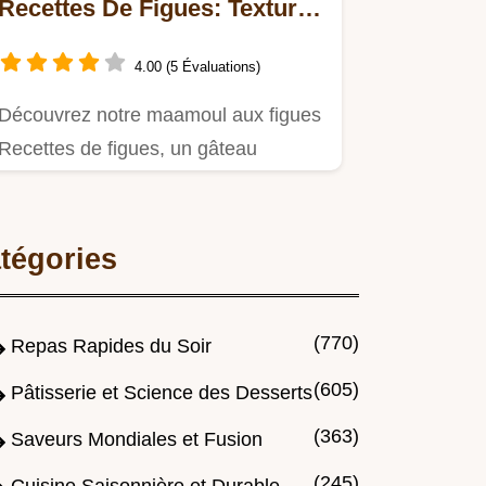
Recettes De Figues: Texture
Fondante
4.00 (5 Évaluations)
Découvrez notre maamoul aux figues
Recettes de figues, un gâteau
algérien facile avec une coque…
tégories
(770)
Repas Rapides du Soir
(605)
Pâtisserie et Science des Desserts
(363)
Saveurs Mondiales et Fusion
(245)