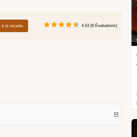
r à la recette
4.63 (8 Évaluations)
☷