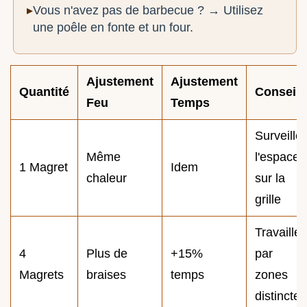
Vous n'avez pas de barbecue ? → Utilisez
une poêle en fonte et un four.
Ajustement
Ajustement
Quantité
Conseil
Feu
Temps
Surveiller
Même
l'espace
1 Magret
Idem
chaleur
sur la
grille
Travailler
4
Plus de
+15%
par
Magrets
braises
temps
zones
distinctes