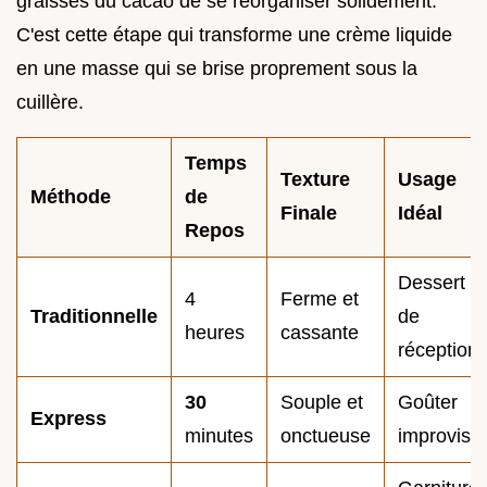
graisses du cacao de se réorganiser solidement.
C'est cette étape qui transforme une crème liquide
en une masse qui se brise proprement sous la
cuillère.
Temps
Texture
Usage
Méthode
de
Finale
Idéal
Repos
Dessert
4
Ferme et
Traditionnelle
de
heures
cassante
réception
30
Souple et
Goûter
Express
minutes
onctueuse
improvisé