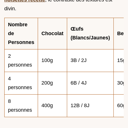
divin.
Nombre
Œufs
de
Chocolat
Beu
(Blancs/Jaunes)
Personnes
2
100g
3B / 2J
15g
personnes
4
200g
6B / 4J
30g
personnes
8
400g
12B / 8J
60g
personnes