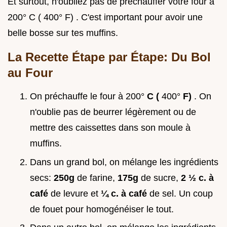
Et surtout, n'oubliez pas de préchauffer votre four à
200° C ( 400° F) . C'est important pour avoir une
belle bosse sur tes muffins.
La Recette Étape par Étape: Du Bol
au Four
On préchauffe le four à 200°
C (
400°
F)
. On
n'oublie pas de beurrer légèrement ou de
mettre des caissettes dans son moule à
muffins.
Dans un grand bol, on mélange les ingrédients
secs:
250g
de farine,
175g
de sucre,
2 ½ c. à
café
de levure et
¼ c. à café
de sel. Un coup
de fouet pour homogénéiser le tout.