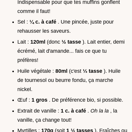
Indispensable pour que tes muffins gonflent
comme il faut!
Sel :
¼ c. à café
. Une pincée, juste pour
rehausser les saveurs.
Lait :
120ml
(donc
½ tasse
). Lait entier, demi
écrémé, lait d'amande... fais ce que tu
préfères!
Huile végétale :
80ml
(c'est
⅓ tasse
). Huile
de tournesol ou beurre fondu, ça marche
nickel.
Œuf :
1 gros
. De préférence bio, si possible.
Extrait de vanille :
1 c. à café
.
Oh la la
, la
vanille, ça change tout!
Myrtilles :
170g
(soit
1 ½ tasses
). Fraîches ou