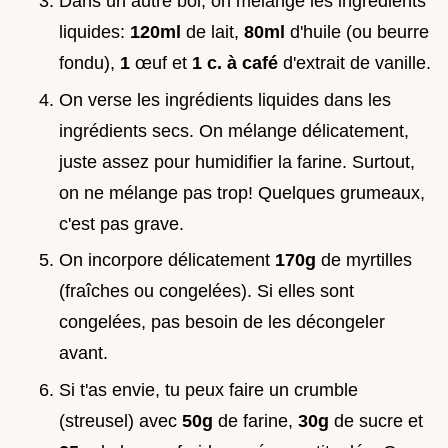
Dans un autre bol, on mélange les ingrédients
liquides:
120ml
de lait,
80ml
d'huile (ou beurre
fondu),
1
œuf et
1 c. à café
d'extrait de vanille.
On verse les ingrédients liquides dans les
ingrédients secs. On mélange délicatement,
juste assez pour humidifier la farine. Surtout,
on ne mélange pas trop! Quelques grumeaux,
c'est pas grave.
On incorpore délicatement
170g
de myrtilles
(fraîches ou congelées). Si elles sont
congelées, pas besoin de les décongeler
avant.
Si t'as envie, tu peux faire un crumble
(streusel) avec
50g
de farine,
30g
de sucre et