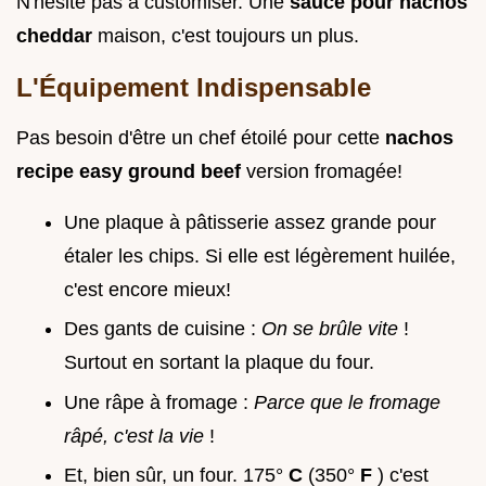
N'hésite pas à customiser. Une
sauce pour nachos
cheddar
maison, c'est toujours un plus.
L'Équipement Indispensable
Pas besoin d'être un chef étoilé pour cette
nachos
recipe easy ground beef
version fromagée!
Une plaque à pâtisserie assez grande pour
étaler les chips. Si elle est légèrement huilée,
c'est encore mieux!
Des gants de cuisine :
On se brûle vite
!
Surtout en sortant la plaque du four.
Une râpe à fromage :
Parce que le fromage
râpé, c'est la vie
!
Et, bien sûr, un four. 175°
C
(350°
F
) c'est