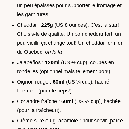
un peu épaisses pour supporter le fromage et
les garnitures.
Cheddar :
225g
(US 8 ounces). C'est la star!
Choisis-le de qualité. Un bon cheddar fort, un
peu vieilli, ça change tout! Un cheddar fermier
du Québec,
oh la la
!
Jalapeños :
120ml
(US ½ cup), coupés en
rondelles (optionnel mais tellement bon!).
Oignon rouge :
60ml
(US ¼ cup), haché
finement (pour le peps!).
Coriandre fraîche :
60ml
(US ¼ cup), hachée
(pour la fraîcheur!).
Crème sure ou guacamole : pour servir (parce