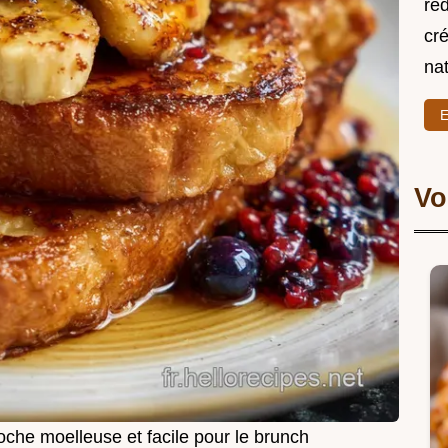
re
cré
nat
E
Vo
oche moelleuse et facile pour le brunch