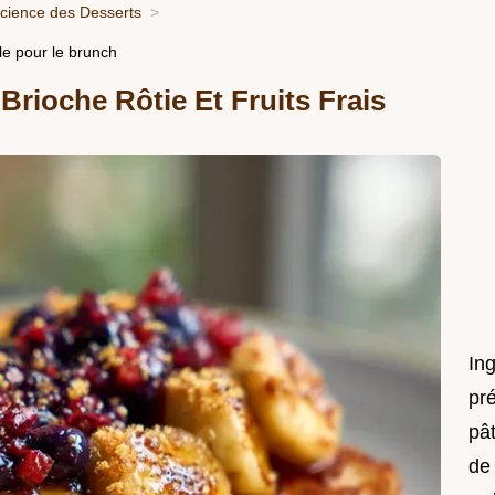
Science des Desserts
le pour le brunch
Brioche Rôtie Et Fruits Frais
In
pré
pât
de 