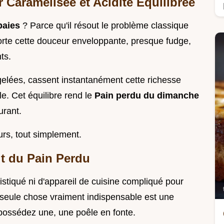
r Caramélisée et Acidité Équilibrée
baies
? Parce qu'il résout le problème classique
orte cette douceur enveloppante, presque fudge,
ts.
rgelées, cassent instantanément cette richesse
le. Cet équilibre rend le
Pain perdu du dimanche
urant.
urs, tout simplement.
it du Pain Perdu
stiqué ni d'appareil de cuisine compliqué pour
 seule chose vraiment indispensable est une
possédez une, une poêle en fonte.