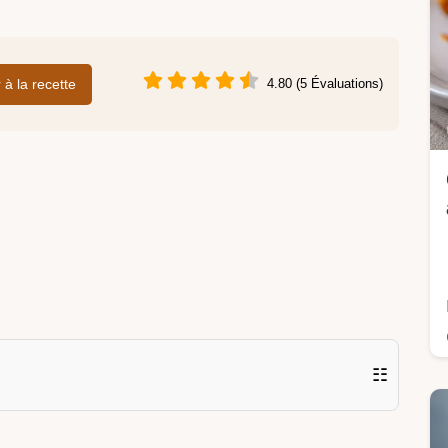
r à la recette
4.80 (5 Évaluations)
☷