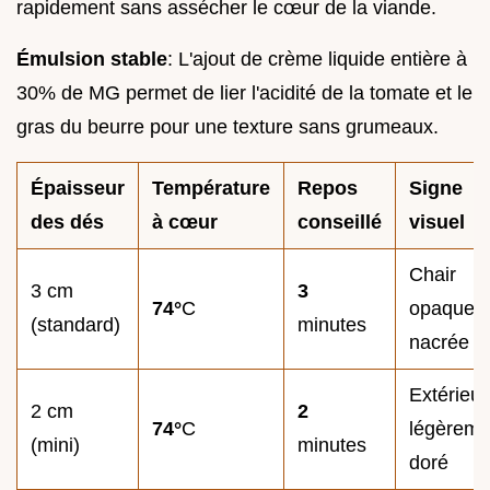
rapidement sans assécher le cœur de la viande.
Émulsion stable
: L'ajout de crème liquide entière à
30% de MG permet de lier l'acidité de la tomate et le
gras du beurre pour une texture sans grumeaux.
Épaisseur
Température
Repos
Signe
des dés
à cœur
conseillé
visuel
Chair
3 cm
3
74°
C
opaque e
(standard)
minutes
nacrée
Extérieur
2 cm
2
74°
C
légèreme
(mini)
minutes
doré