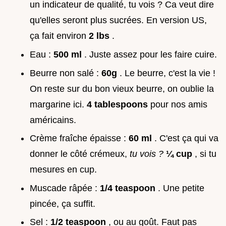
un indicateur de qualité, tu vois ? Ca veut dire
qu'elles seront plus sucrées. En version US,
ça fait environ
2 lbs
.
Eau :
500 ml
. Juste assez pour les faire cuire.
Beurre non salé :
60g
. Le beurre, c'est la vie !
On reste sur du bon vieux beurre, on oublie la
margarine ici.
4 tablespoons
pour nos amis
américains.
Crème fraîche épaisse :
60 ml
. C'est ça qui va
donner le côté crémeux,
tu vois ?
¼ cup
, si tu
mesures en cup.
Muscade râpée :
1/4 teaspoon
. Une petite
pincée, ça suffit.
Sel :
1/2 teaspoon
, ou au goût. Faut pas