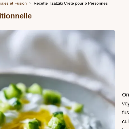
ales et Fusion
Recette Tzatziki Crète pour 6 Personnes
itionnelle
Or
vo
fu
cul