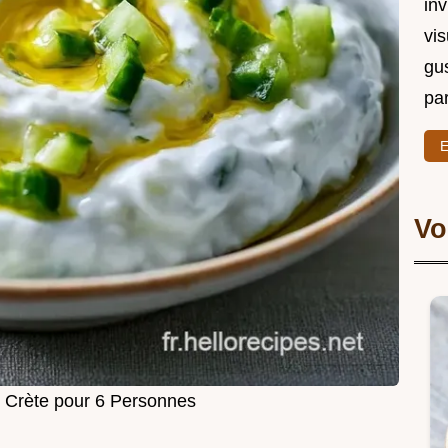
in
vi
gu
par
E
Vo
i Crète pour 6 Personnes