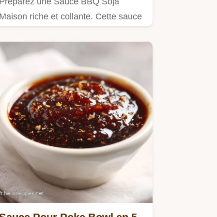
Préparez une Sauce BBQ Soja
Maison riche et collante. Cette sauce
barbecue maison s'accompagne
d'un…