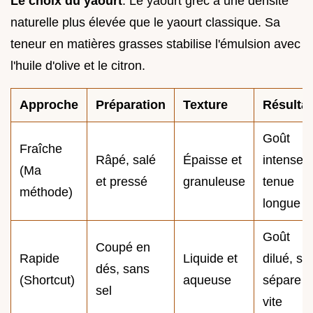
Le choix du yaourt
: Le yaourt grec a une densité
naturelle plus élevée que le yaourt classique. Sa
teneur en matières grasses stabilise l'émulsion avec
l'huile d'olive et le citron.
Approche
Préparation
Texture
Résultat
Goût
Fraîche
Râpé, salé
Épaisse et
intense,
(Ma
et pressé
granuleuse
tenue
méthode)
longue
Goût
Coupé en
Rapide
Liquide et
dilué, se
dés, sans
(Shortcut)
aqueuse
sépare
sel
vite