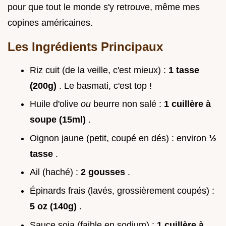
pour que tout le monde s'y retrouve, même mes
copines américaines.
Les Ingrédients Principaux
Riz cuit (de la veille, c'est mieux) :
1 tasse
(200g)
. Le basmati, c'est top !
Huile d'olive
ou
beurre non salé :
1 cuillère à
soupe (15ml)
.
Oignon jaune (petit, coupé en dés) : environ
½
tasse
.
Ail (haché) :
2 gousses
.
Épinards frais (lavés, grossièrement coupés) :
5 oz (140g)
.
Sauce soja (faible en sodium) :
1 cuillère à