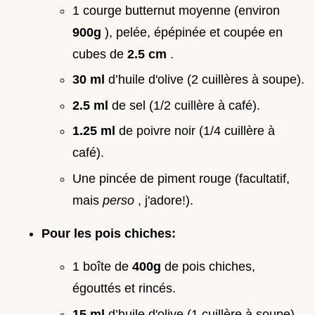
1 courge butternut moyenne (environ
900g
), pelée, épépinée et coupée en
cubes de
2.5 cm
.
30 ml
d’huile d'olive (2 cuillères à soupe).
2.5 ml
de sel (1/2 cuillère à café).
1.25 ml
de poivre noir (1/4 cuillère à
café).
Une pincée de piment rouge (facultatif,
mais
perso
, j'adore!).
Pour les pois chiches:
1 boîte de
400g
de pois chiches,
égouttés et rincés.
15 ml
d’huile d'olive (1 cuillère à soupe).