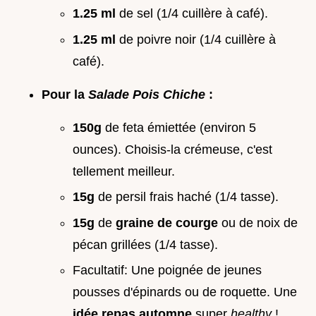
1.25 ml
de sel (1/4 cuillère à café).
1.25 ml
de poivre noir (1/4 cuillère à
café).
Pour la
Salade Pois Chiche
:
150g
de feta émiettée (environ 5
ounces). Choisis-la crémeuse, c'est
tellement meilleur.
15g
de persil frais haché (1/4 tasse).
15g
de
graine de courge
ou de noix de
pécan grillées (1/4 tasse).
Facultatif: Une poignée de jeunes
pousses d'épinards ou de roquette. Une
idée repas automne
super
healthy
!