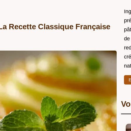
In
pré
La Recette Classique Française
pât
de 
re
cré
nat
E
Vo