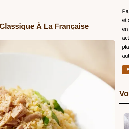
Pas
et
Classique À La Française
en
act
pl
au
E
Vo