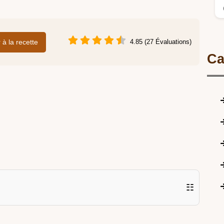
r à la recette
4.85 (27 Évaluations)
Ca
☷