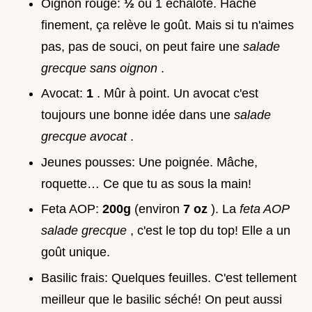
Oignon rouge:
½
ou 1 échalote. Haché
finement, ça relève le goût. Mais si tu n'aimes
pas, pas de souci, on peut faire une
salade
grecque sans oignon
.
Avocat:
1
. Mûr à point. Un avocat c'est
toujours une bonne idée dans une
salade
grecque avocat
.
Jeunes pousses: Une poignée. Mâche,
roquette… Ce que tu as sous la main!
Feta AOP:
200g
(environ
7 oz
). La
feta AOP
salade grecque
, c'est le top du top! Elle a un
goût unique.
Basilic frais: Quelques feuilles. C'est tellement
meilleur que le basilic séché! On peut aussi