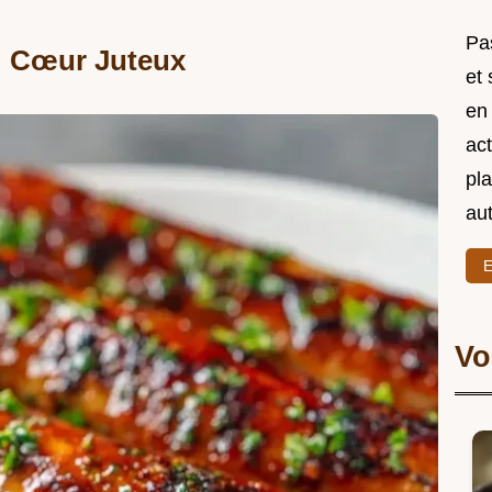
Pas
 : Cœur Juteux
et
en
act
pl
au
E
Vo