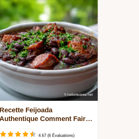
Recette Feijoada
Authentique Comment Faire
Feijoad : Le Secret du
Ragoût Brésilien
4.67 (6 Évaluations)