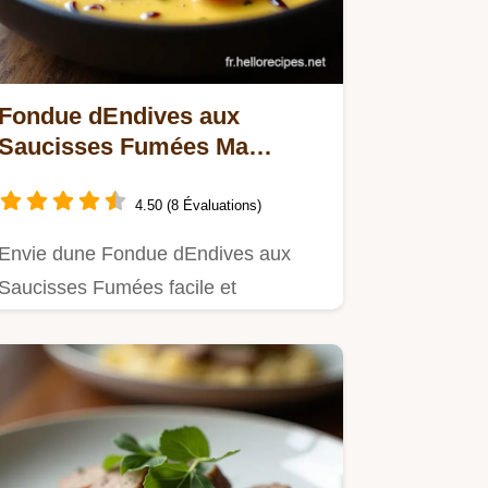
Fondue dEndives aux
Saucisses Fumées Ma
recette réconfortante
4.50 (8 Évaluations)
Envie dune Fondue dEndives aux
Saucisses Fumées facile et
savoureuse Ma recette un plat
dhiver…