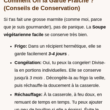
Comment On la Garde Fraîche ?
(Conseils de Conservation)
Si t'as fait une grosse marmite (comme moi, parce
que je suis gourmande!), pas de panique. La
Soupe
végétarienne facile
se conserve très bien.
Frigo:
Dans un récipient hermétique, elle se
garde facilement
3-4 jours
.
Congélation:
Oui, tu peux la congeler! Divise-
la en portions individuelles. Elle se conserve
jusqu'à
3 mois
. Décongèle-la au frigo la veille,
puis réchauffe-la doucement à la casserole.
Réchauffage:
À la casserole, à feu doux, en
remuant de temps en temps. Tu peux ajouter
un peu de bouillon si elle a épaissi. Évite le