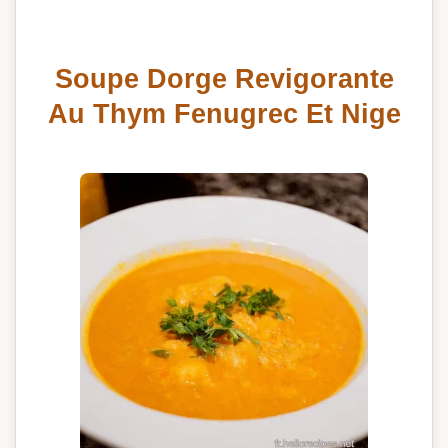
Soupe Dorge Revigorante
Au Thym Fenugrec Et Nige