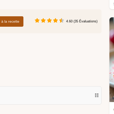
r à la recette
4.60 (35 Évaluations)
☷