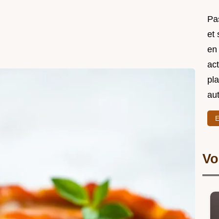
Pas
et
en
act
pl
au
E
Vo