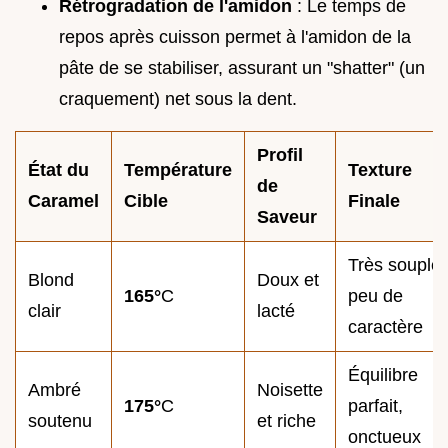
Rétrogradation de l'amidon
: Le temps de
repos après cuisson permet à l'amidon de la
pâte de se stabiliser, assurant un "shatter" (un
craquement) net sous la dent.
Profil
État du
Température
Texture
de
Caramel
Cible
Finale
Saveur
Très souple,
Blond
Doux et
165°
C
peu de
clair
lacté
caractère
Équilibre
Ambré
Noisette
175°
C
parfait,
soutenu
et riche
onctueux