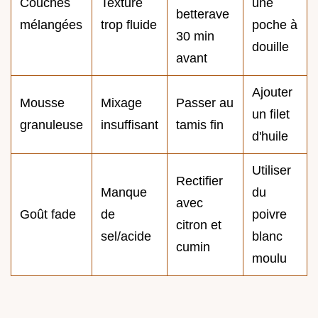
Couches
Texture
une
betterave
mélangées
trop fluide
poche à
30 min
douille
avant
Ajouter
Mousse
Mixage
Passer au
un filet
granuleuse
insuffisant
tamis fin
d'huile
Utiliser
Rectifier
Manque
du
avec
Goût fade
de
poivre
citron et
sel/acide
blanc
cumin
moulu