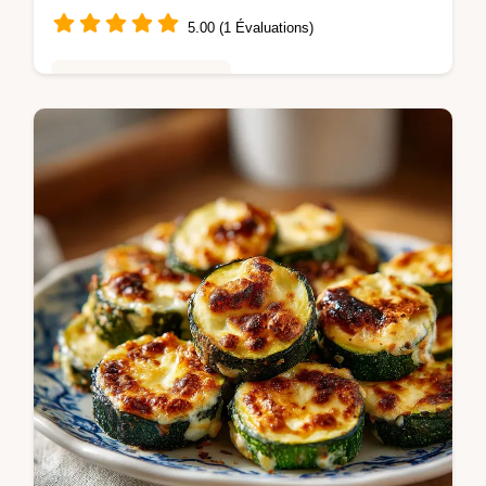
5.00 (1 Évaluations)
Repas Rapides du Soir
Réalisez des Yeux d'Halloween sauce
tomate effrayants. Une recette simple avec
guide de préparation détaillé. Prêt en 35
minutes pour un apéro réussi.