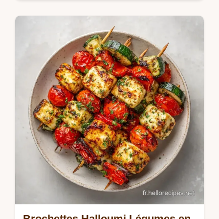
Cuisine Saisonnière et Durable
Savourez la Pastèque Grillée au Barbecue.
Une recette pastèque salée idéale à la
plancha. Inclus : checklist des erreurs
communes. Prêt en 19 min !
Brochettes Halloumi Légumes en