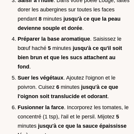
Saisir à l'huile
. Dans votre poêle Lodge, faites
dorer les aubergines sur toutes les faces
pendant
8
minutes
jusqu'à ce que la peau
devienne souple et dorée
.
Préparer la base aromatique
. Saisissez le
bœuf haché
5
minutes
jusqu'à ce qu'il soit
bien brun et que les sucs attachent au
fond
.
Suer les végétaux
. Ajoutez l'oignon et le
poivron. Cuisez
6
minutes
jusqu'à ce que
l'oignon soit translucide et odorant
.
Fusionner la farce
. Incorporez les tomates, le
concentré (1 tsp), l'ail et le persil. Mijotez
5
minutes
jusqu'à ce que la sauce épaississe