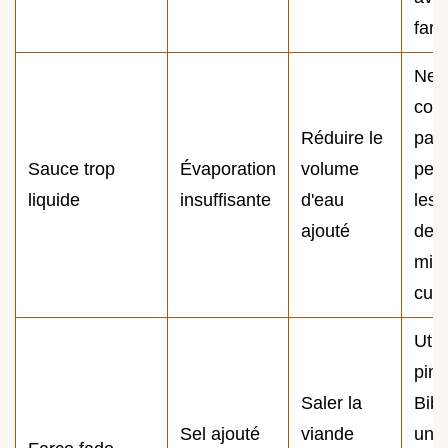
farci
Ne
cou
Réduire le
pas 
Sauce trop
Évaporation
volume
pen
liquide
insuffisante
d'eau
les 
ajouté
dern
min
cuis
Util
pime
Saler la
Bibe
Sel ajouté
viande
une