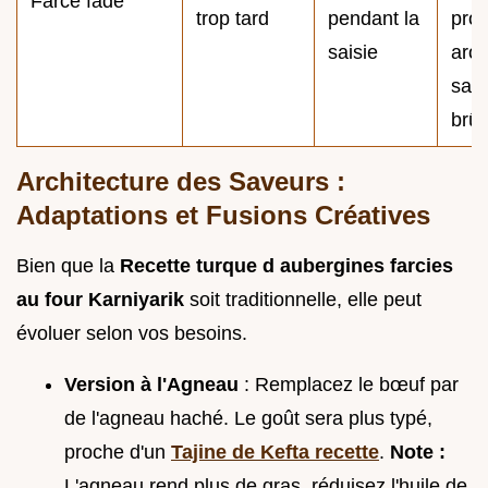
Farce fade
trop tard
pendant la
pro
saisie
aro
san
brûl
Architecture des Saveurs :
Adaptations et Fusions Créatives
Bien que la
Recette turque d aubergines farcies
au four Karniyarik
soit traditionnelle, elle peut
évoluer selon vos besoins.
Version à l'Agneau
: Remplacez le bœuf par
de l'agneau haché. Le goût sera plus typé,
proche d'un
Tajine de Kefta recette
.
Note :
L'agneau rend plus de gras, réduisez l'huile de