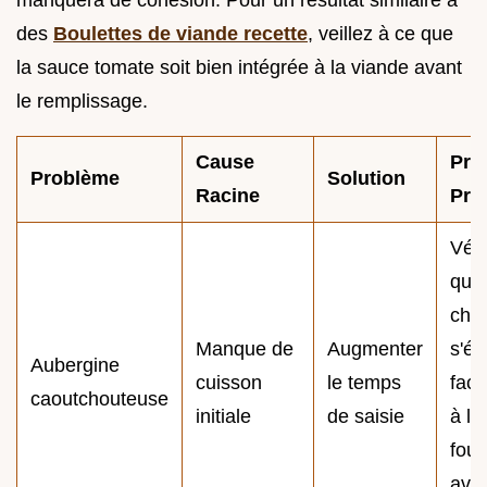
manquera de cohésion. Pour un résultat similaire à
des
Boulettes de viande recette
, veillez à ce que
la sauce tomate soit bien intégrée à la viande avant
le remplissage.
Cause
Pro
Problème
Solution
Racine
Pro
Véri
que 
chai
Manque de
Augmenter
s'éc
Aubergine
cuisson
le temps
faci
caoutchouteuse
initiale
de saisie
à la
four
ava